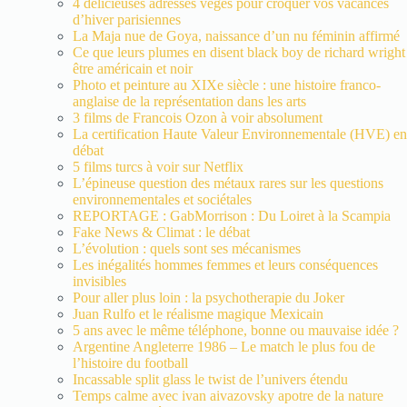
4 délicieuses adresses végés pour croquer vos vacances
d’hiver parisiennes
La Maja nue de Goya, naissance d’un nu féminin affirmé
Ce que leurs plumes en disent black boy de richard wright
être américain et noir
Photo et peinture au XIXe siècle : une histoire franco-
anglaise de la représentation dans les arts
3 films de Francois Ozon à voir absolument
La certification Haute Valeur Environnementale (HVE) en
débat
5 films turcs à voir sur Netflix
L’épineuse question des métaux rares sur les questions
environnementales et sociétales
REPORTAGE : GabMorrison : Du Loiret à la Scampia
Fake News & Climat : le débat
L’évolution : quels sont ses mécanismes
Les inégalités hommes femmes et leurs conséquences
invisibles
Pour aller plus loin : la psychotherapie du Joker
Juan Rulfo et le réalisme magique Mexicain
5 ans avec le même téléphone, bonne ou mauvaise idée ?
Argentine Angleterre 1986 – Le match le plus fou de
l’histoire du football
Incassable split glass le twist de l’univers étendu
Temps calme avec ivan aivazovsky apotre de la nature