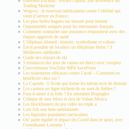
Entretien Exclusif : Pocket Option, une Référence du
Trading Moderne
Wegovy : le nouveau médicament contre l’obésité qui
vient d’arriver en France.
Les plus belles bagues sur mesure pour femme
Opportunités uniques pour les internautes français
Comment contracter une assurance emprunteur avec des
risques aggravés de santé
L’éléphant Ahmed : histoire, symbolisme et culture
Est-il possible de localiser un téléphone éteint ? 3
Meilleures méthodes
Guide des séjours de ski
5 tendances des jeux de casino en direct avec croupier
Convertisseur YouTube MP4 SaveFrom
Les traitements efficaces contre l’acné – Comment en
bénéficier chez soi ?
La Capsule : L’école qui forme les talents tech de demain
Les casinos en ligne trichent-ils ou sont-ils fiables ?
Faut-il aimer à la folie ? En attendant Bojangles
Critique de mes frères et moi de Yohan Monca
Les blockbusters du jeu vidéo les triple a
Lost Ark une beta satisfaisante
Les légendes populaires mexicaines
On’ parle égalité et impact du Covid dans le sport, avec
l’entraînante Lorrainy !