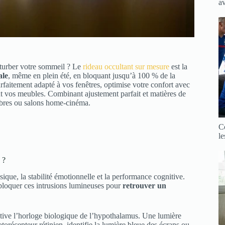
a
rturber votre sommeil ? Le
rideau occultant sur mesure
est la
ale
, même en plein été, en bloquant jusqu’à 100 % de la
faitement adapté à vos fenêtres, optimise votre confort avec
nt vos meubles. Combinant ajustement parfait et matières de
hambres ou salons home-cinéma.
C
le
 ?
sique, la stabilité émotionnelle et la performance cognitive.
 bloquer ces intrusions lumineuses pour
retrouver un
ctive l’horloge biologique de l’hypothalamus. Une lumière
orécepteur rétinien, identifie la lumière bleue des écrans ou