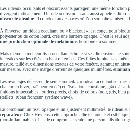
Les rideaux occultants et obscurcissants partagent une même fonction pr
divergent radicalement. Un rideau obscurcissant, aussi appelé « dim-out 
obscurité absolue
. Il convient aux espaces où l’on souhaite tamiser l
À l’inverse, un rideau occultant, ou « blackout », est conçu pour bloqu
polyester ou de coton lourd, crée une barrière opaque. C’est le seul ad
une production optimale de mélatonine
, hormone du sommeil.
Mais même le meilleur tissu occultant échoue si ses dimensions ne sont
interstices sur les côtés, en haut ou en bas. Ces fuites lumineuses, mê
mesure, taillé aux dimensions exactes de votre fenêtre, garantit un aju
sur-mesure, avec une marge d’erreur de quelques millimètres,
éliminan
Les avantages dépassent le seul sommeil. Un rideau occultant sur mes
chaleur en hiver, fraîcheur en été) et l’isolation acoustique, grâce à sa 
finitions impeccables : ourlets précis, choix de coloris (noir, gris, ble
(œillets, ruban fronçeur, système wave).
En combinant un tissu opaque et un ajustement millimétré, le rideau s
réparateur
. Chez Heytens, cette approche allie technicité et esthétique
(non-inflammables). Pas de compromis : seule une personnalisation rig