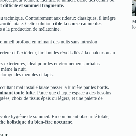
difficile et sommeil fragmenté
.
u technique. Contrairement aux rideaux classiques, il intègre
Me
urité totale. Cette solution
cible la cause racine des
l
es à la production de mélatonine.
sommeil profond en mimant des nuits sans intrusion
rieur et l’extérieur, limitant les réveils liés à la chaleur ou au
es extérieures, idéal pour les environnements urbains.
, même la nuit.
lorage des meubles et tapis.
ultant mal installé laisse passer la lumière par les bords.
minant toute fuite
. Parce que chaque espace a des besoins
tées, choix de tissus épais ou légers, et une palette de
de votre hygiène de sommeil. En combinant obscurité totale,
he holistique du bien-être nocturne
.
esure