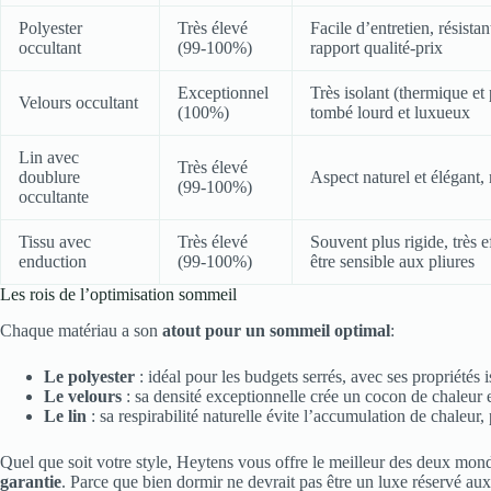
Polyester
Très élevé
Facile d’entretien, résistan
occultant
(99-100%)
rapport qualité-prix
Exceptionnel
Très isolant (thermique et
Velours occultant
(100%)
tombé lourd et luxueux
Lin avec
Très élevé
doublure
Aspect naturel et élégant, 
(99-100%)
occultante
Tissu avec
Très élevé
Souvent plus rigide, très e
enduction
(99-100%)
être sensible aux pliures
Les rois de l’optimisation sommeil
Chaque matériau a son
atout pour un sommeil optimal
:
Le polyester
: idéal pour les budgets serrés, avec ses propriétés i
Le velours
: sa densité exceptionnelle crée un cocon de chaleur e
Le lin
: sa respirabilité naturelle évite l’accumulation de chaleur,
Quel que soit votre style, Heytens vous offre le meilleur des deux mon
garantie
. Parce que bien dormir ne devrait pas être un luxe réservé aux