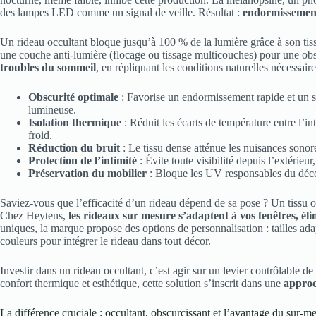
des lampes LED comme un signal de veille. Résultat :
endormissement 
Un rideau occultant bloque jusqu’à 100 % de la lumière grâce à son tiss
une couche anti-lumière (flocage ou tissage multicouches) pour une obsc
troubles du sommeil
, en répliquant les conditions naturelles nécessair
Obscurité optimale
: Favorise un endormissement rapide et un 
lumineuse.
Isolation thermique
: Réduit les écarts de température entre l’inté
froid.
Réduction du bruit
: Le tissu dense atténue les nuisances sonor
Protection de l’intimité
: Évite toute visibilité depuis l’extérieur
Préservation du mobilier
: Bloque les UV responsables du déco
Saviez-vous que l’efficacité d’un rideau dépend de sa pose ? Un tissu occ
Chez Heytens,
les rideaux sur mesure s’adaptent à vos fenêtres, éli
uniques, la marque propose des options de personnalisation : tailles adap
couleurs pour intégrer le rideau dans tout décor.
Investir dans un rideau occultant, c’est agir sur un levier contrôlable 
confort thermique et esthétique, cette solution s’inscrit dans une
approc
La différence cruciale : occultant, obscurcissant et l’avantage du sur-m