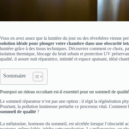
Vous en avez assez que la lumière du jour ou des réverbères vienne pe
solution idéale pour plonger votre chambre dans une obscurité tot
lumière grâce à des tissus techniques. Découvrez comment ce choix, par
isolation thermique, blocage du bruit urbain et protection UV préserva
qualité, il assure nuit réparatrice, intimité et espace apaisant, idéal c
Sommaire
Pourquoi un rideau occultant est-il essentiel pour un sommeil de qualité
Le sommeil réparateur n’est pas une option : il régit la régénération phy
Pourtant, la pollution lumineuse perturbe ce processus vital. Comment
sommeil de qualité
?
La mélatonine, hormone du sommeil, est sécrétée lorsque l’obscurité a
nocturne, même faible, inhibe cette production. La mélanopsine, un phot