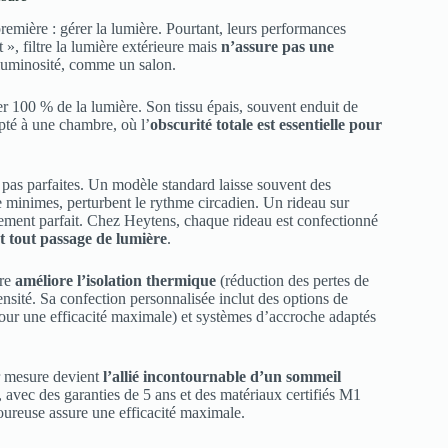
emière : gérer la lumière. Pourtant, leurs performances
», filtre la lumière extérieure mais
n’assure pas une
a luminosité, comme un salon.
er 100 % de la lumière. Son tissu épais, souvent enduit de
apté à une chambre, où l’
obscurité totale est essentielle pour
 pas parfaites. Un modèle standard laisse souvent des
me minimes, perturbent le rythme circadien. Un rideau sur
stement parfait. Chez Heytens, chaque rideau est confectionné
t tout passage de lumière
.
ure
améliore l’isolation thermique
(réduction des pertes de
densité. Sa confection personnalisée inclut des options de
u pour une efficacité maximale) et systèmes d’accroche adaptés
ur mesure devient
l’allié incontournable d’un sommeil
, avec des garanties de 5 ans et des matériaux certifiés M1
oureuse assure une efficacité maximale.