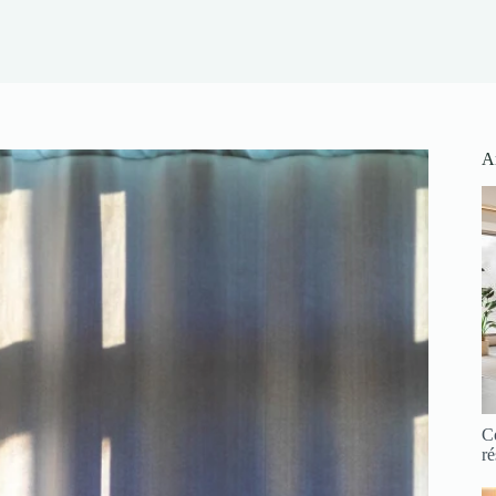
Ar
C
ré