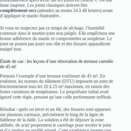
faute majeure. Les joints classiques doivent être
complètement secs
(attendez au moins 24 à 48 heures) avant
d’appliquer le mastic élastomère.
Si vous ne respectez pas ce temps de séchage, l’humidité
contenue dans le mortier-joint sera piégée. Elle empêchera une
bonne adhérence du mastic et compromettra sa souplesse. Le
joint ne pourra pas jouer son rôle et des fissures apparaîtront
malgré tout.
Étude de cas : les leçons d’une rénovation de terrasse carrelée
de 45 m²
Prenons l’exemple d’une terrasse extérieure de 45 m². En
extérieur, les normes du bâtiment (DTU) imposent un joint de
fractionnement tous les 20 à 25 m² maximum, en raison des
fortes variations de température. Le propriétaire initial avait
ignoré cette règle, pensant qu’une colle performante suffirait.
Résultat : après un hiver et un été, des fissures sont apparues
sur plusieurs carreaux, précisément le long de la ligne de
faiblesse de la dalle. La solution a été de déposer la zone
abîmée, de scier proprement le carrelage pour recréer le joint
et d’y insérer un profilé adapté. Cette expérience montre que