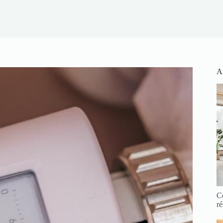
Ar
C
ré