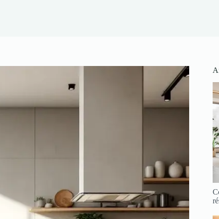
Ar
C
ré