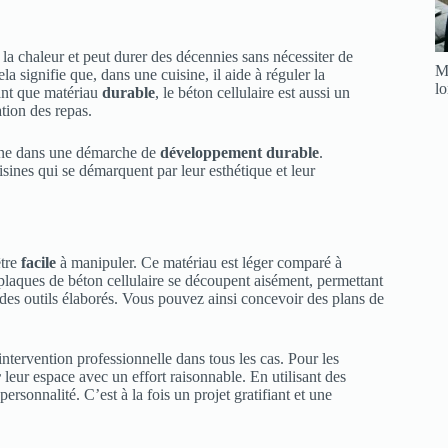
 à la chaleur et peut durer des décennies sans nécessiter de
Me
la signifie que, dans une cuisine, il aide à réguler la
l
ant que matériau
durable
, le béton cellulaire est aussi un
ation des repas.
sine dans une démarche de
développement durable
.
isines qui se démarquent par leur esthétique et leur
.
être
facile
à manipuler. Ce matériau est léger comparé à
es plaques de béton cellulaire se découpent aisément, permettant
r des outils élaborés. Vous pouvez ainsi concevoir des plans de
intervention professionnelle dans tous les cas. Pour les
r
leur espace avec un effort raisonnable. En utilisant des
rsonnalité. C’est à la fois un projet gratifiant et une