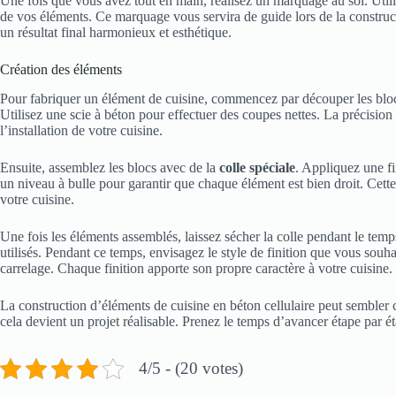
Une fois que vous avez tout en main, réalisez un marquage au sol. Utili
de vos éléments. Ce marquage vous servira de guide lors de la constructi
un résultat final harmonieux et esthétique.
Création des éléments
Pour fabriquer un élément de cuisine, commencez par découper les blocs
Utilisez une scie à béton pour effectuer des coupes nettes. La précision
l’installation de votre cuisine.
Ensuite, assemblez les blocs avec de la
colle spéciale
. Appliquez une fin
un niveau à bulle pour garantir que chaque élément est bien droit. Cette 
votre cuisine.
Une fois les éléments assemblés, laissez sécher la colle pendant le tem
utilisés. Pendant ce temps, envisagez le style de finition que vous souha
carrelage. Chaque finition apporte son propre caractère à votre cuisine.
La construction d’éléments de cuisine en béton cellulaire peut sembler 
cela devient un projet réalisable. Prenez le temps d’avancer étape par ét
4/5 - (20 votes)