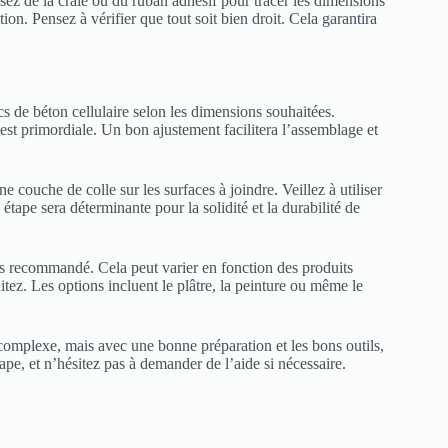
sez de la craie ou du ruban adhésif pour tracer les dimensions
on. Pensez à vérifier que tout soit bien droit. Cela garantira
 de béton cellulaire selon les dimensions souhaitées.
 est primordiale. Un bon ajustement facilitera l’assemblage et
e couche de colle sur les surfaces à joindre. Veillez à utiliser
étape sera déterminante pour la solidité et la durabilité de
ps recommandé. Cela peut varier en fonction des produits
itez. Les options incluent le plâtre, la peinture ou même le
complexe, mais avec une bonne préparation et les bons outils,
ape, et n’hésitez pas à demander de l’aide si nécessaire.