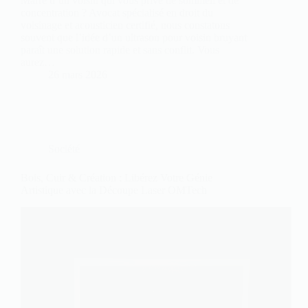
Marre d’un voisin qui vous prive de sommeil et de
concentration ? Avocat spécialisé en droit du
voisinage et acousticien certifié, nous constatons
souvent que l’idée d’un ultrason pour voisin bruyant
paraît une solution rapide et sans conflit. Vous
aurez…
26 mars 2026
Société
Bois, Cuir & Création : Libérez Votre Génie
Artistique avec la Découpe Laser OMTech