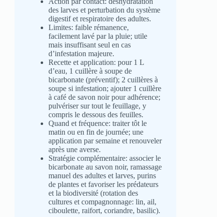
Action par contact: déshydratation
des larves et perturbation du système
digestif et respiratoire des adultes.
Limites: faible rémanence,
facilement lavé par la pluie; utile
mais insuffisant seul en cas
d’infestation majeure.
Recette et application: pour 1 L
d’eau, 1 cuillère à soupe de
bicarbonate (préventif); 2 cuillères à
soupe si infestation; ajouter 1 cuillère
à café de savon noir pour adhérence;
pulvériser sur tout le feuillage, y
compris le dessous des feuilles.
Quand et fréquence: traiter tôt le
matin ou en fin de journée; une
application par semaine et renouveler
après une averse.
Stratégie complémentaire: associer le
bicarbonate au savon noir, ramassage
manuel des adultes et larves, purins
de plantes et favoriser les prédateurs
et la biodiversité (rotation des
cultures et compagnonnage: lin, ail,
ciboulette, raifort, coriandre, basilic).