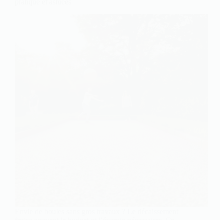
pratique et astuces
Envie de boules sans gros travaux ? Le décaissement