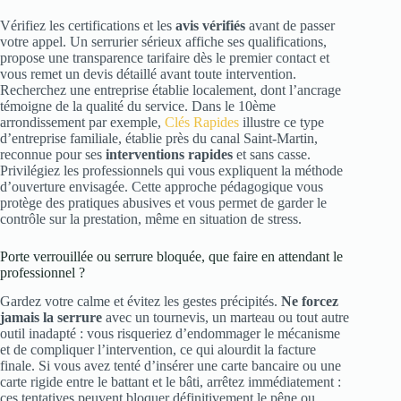
Vérifiez les certifications et les
avis vérifiés
avant de passer
votre appel. Un serrurier sérieux affiche ses qualifications,
propose une transparence tarifaire dès le premier contact et
vous remet un devis détaillé avant toute intervention.
Recherchez une entreprise établie localement, dont l’ancrage
témoigne de la qualité du service. Dans le 10ème
arrondissement par exemple,
Clés Rapides
illustre ce type
d’entreprise familiale, établie près du canal Saint-Martin,
reconnue pour ses
interventions rapides
et sans casse.
Privilégiez les professionnels qui vous expliquent la méthode
d’ouverture envisagée. Cette approche pédagogique vous
protège des pratiques abusives et vous permet de garder le
contrôle sur la prestation, même en situation de stress.
Porte verrouillée ou serrure bloquée, que faire en attendant le
professionnel ?
Gardez votre calme et évitez les gestes précipités.
Ne forcez
jamais
la serrure
avec un tournevis, un marteau ou tout autre
outil inadapté : vous risqueriez d’endommager le mécanisme
et de compliquer l’intervention, ce qui alourdit la facture
finale. Si vous avez tenté d’insérer une carte bancaire ou une
carte rigide entre le battant et le bâti, arrêtez immédiatement :
ces tentatives peuvent bloquer définitivement le pêne ou