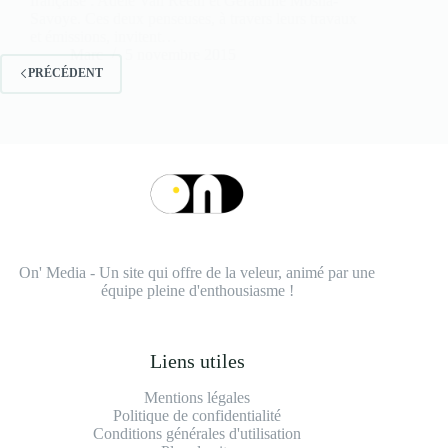
française : Adèle Van Reeth et Géraldine Mosna-
Savoye. Ces deux penseuses, à travers leurs travaux
et émissions, invitent…
Marc
5 novembre 2015
PRÉCÉDENT
On' Media - Un site qui offre de la veleur, animé par une
équipe pleine d'enthousiasme !
Liens utiles
Mentions légales
Politique de confidentialité
Conditions générales d'utilisation