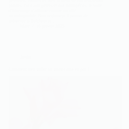
jardiniers, mettant en péril la santé de nos précieuses
plantes. Face aux gelées et aux intempéries, le voile
d’hivernage s’affirme comme un allié
incontournable. Non seulement il permet de
préserver la fraîcheur et…
Marc
16 janvier 2025
Jardin
Comment bien tailler un laurier rose en pot ?